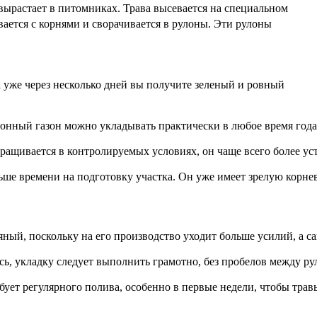
вырастает в питомниках. Трава высевается на специальном
ивается с корнями и сворачивается в рулоны. Эти рулоны
Нажимая на кнопку заказать з
на обработку персона
 уже через несколько дней вы получите зеленый и ровный
лонный газон можно укладывать практически в любое время года,
ащивается в контролируемых условиях, он чаще всего более уст
ше времени на подготовку участка. Он уже имеет зрелую корнев
яный, поскольку на его производство уходит больше усилий, а са
ь, укладку следует выполнить грамотно, без пробелов между ру
бует регулярного полива, особенно в первые недели, чтобы трав