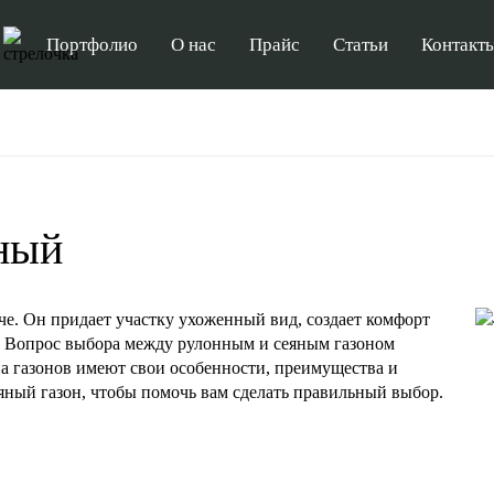
Портфолио
О нас
Прайс
Статьи
Контакт
Оставить 
яный
Наш менеджер свяжется с
время
аче. Он придает участку ухоженный вид, создает комфорт
а. Вопрос выбора между рулонным и сеяным газоном
па газонов имеют свои особенности, преимущества и
яный газон, чтобы помочь вам сделать правильный выбор.
Отправи