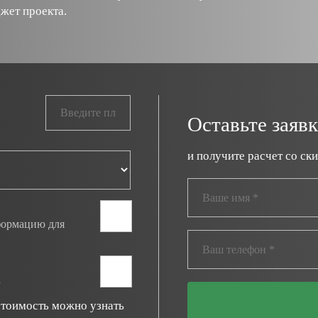
жет проекта.
Площадь помещения
Оставьте заяв
и получите расчет со ски
нформацию для
а
стоимость можно узнать