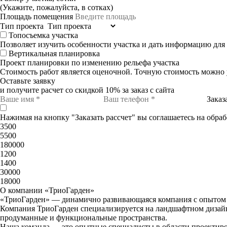
(Укажите, пожалуйста, в сотках)
Площадь помещения
Тип проекта
Топосъемка участка
Позволяет изучить особенности участка и дать информацию для
Вертикальная планировка
Проект планировки по изменению рельефа участка
Стоимость работ является оценочной. Точную стоимость можно 
Оставьте заявку
и получите расчет со скидкой 10% за заказ с сайта
Заказ
Нажимая на кнопку "Заказать рассчет" вы соглашаетесь на обра
3500
5500
180000
1200
1400
30000
18000
О компании «ТриоГарден»
«ТриоГарден» — динамично развивающаяся компания с опытом 
Компания ТриоГарден специализируется на ландшафтном дизайне
продуманные и функциональные пространства.
Наша команда — это опытные специалисты в области проектиро