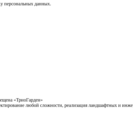
тку персональных данных.
рещена «ТриоГарден»
ектирование любой сложности, реализация ландшафтных и инжен