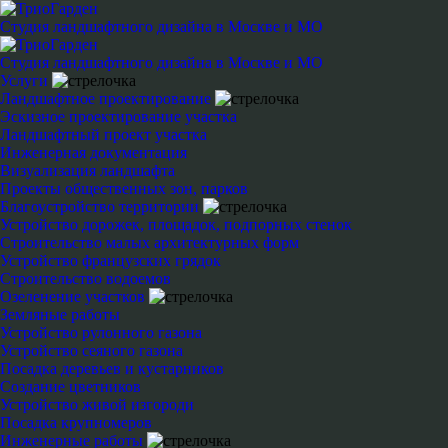
Студия ландшафтного дизайна в Москве и МО
Студия ландшафтного дизайна в Москве и МО
Услуги
Ландшафтное проектирование
Эскизное проектирование участка
Ландшафтный проект участка
Инженерная документация
Визуализация ландшафта
Проекты общественных зон, парков
Благоустройство территории
Устройство дорожек, площадок, подпорных стенок
Строительство малых архитектурных форм
Устройство французских грядок
Строительство водоемов
Озеленение участков
Земляные работы
Устройство рулонного газона
Устройство сеяного газона
Посадка деревьев и кустарников
Создание цветников
Устройство живой изгороди
Посадка крупномеров
Инженерные работы