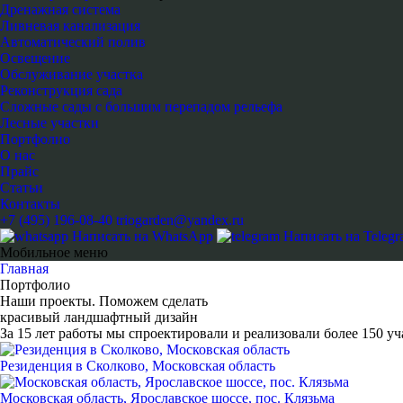
Дренажная система
Ливневая канализация
Автоматический полив
Освещение
Обслуживание участка
Реконструкция сада
Сложные сады с большим перепадом рельефа
Лесные участки
Портфолио
О нас
Прайс
Статьи
Контакты
+7 (495) 196-08-40
triogarden@yandex.ru
Написать на WhatsApp
Написать на Teleg
Мобильное меню
Главная
Портфолио
Наши проекты. Поможем сделать
красивый ландшафтный дизайн
За 15 лет работы мы спроектировали и реализовали более 150 уч
Резиденция в Сколково, Московская область
Московская область, Ярославское шоссе, пос. Клязьма